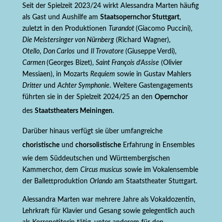
Seit der Spielzeit 2023/24 wirkt Alessandra Marten häufig
als Gast und Aushilfe am
Staatsopernchor Stuttgart
,
zuletzt in den Produktionen
Turandot
(Giacomo Puccini),
Die Meistersinger von Nürnberg
(Richard Wagner),
Otello
,
Don Carlos
und
Il Trovatore
(Giuseppe Verdi),
Carmen
(Georges Bizet),
Saint François d’Assise
(Olivier
Messiaen), in Mozarts
Requiem
sowie in Gustav Mahlers
Dritter
und
Achter Symphonie
. Weitere Gastengagements
führten sie in der Spielzeit 2024/25 an den
Opernchor
des
Staatstheaters Meiningen
.
Darüber hinaus verfügt sie über umfangreiche
choristische
und
chorsolistische
Erfahrung in Ensembles
wie dem Süddeutschen und Württembergischen
Kammerchor, dem
Circus musicus
sowie im Vokalensemble
der Ballettproduktion
Orlando
am Staatstheater Stuttgart.
Alessandra Marten war mehrere Jahre als Vokaldozentin,
Lehrkraft für Klavier und Gesang sowie gelegentlich auch