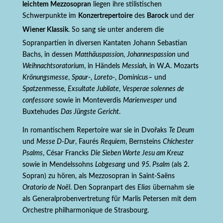
leichtem Mezzosopran
liegen ihre stilistischen
Schwerpunkte im
Konzertrepertoire
des
Barock
und der
Wiener Klassik
. So sang sie unter anderem die
Sopranpartien in diversen Kantaten Johann Sebastian
Bachs, in dessen
Matthäuspassion
,
Johannespassion
und
Weihnachtsoratorium
, in Händels
Messiah
, in W.A. Mozarts
Krönungsmesse
,
Spaur
-,
Loreto
-,
Dominicus
– und
Spatzen
messe,
Exsultate Jubilate
,
Vesperae solennes de
confessore
sowie in Monteverdis
Marienvesper
und
Buxtehudes
Das Jüngste Gericht
.
In romantischem Repertoire war sie in Dvořaks
Te Deum
und
Messe D-Dur
, Faurés
Requiem
, Bernsteins
Chichester
Psalms
, César Francks
Die Sieben Worte Jesu am Kreuz
sowie in Mendelssohns
Lobgesang
und
95. Psalm
(als 2.
Sopran) zu hören, als Mezzosopran in Saint-Saëns
Oratorio de No
ë
l
. Den Sopranpart des
Elias
übernahm sie
als Generalprobenvertretung für Marlis Petersen mit dem
Orchestre philharmonique de Strasbourg.