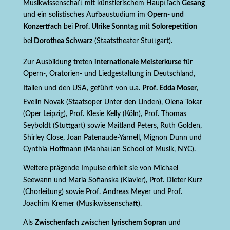
Musikwissenschaft mit künstlerischem Hauptfach
Gesang
und ein solistisches Aufbaustudium im
Opern- und
Konzertfach
bei
Prof. Ulrike Sonntag
mit
Solorepetition
bei
Dorothea Schwarz
(Staatstheater Stuttgart).
Zur Ausbildung treten
internationale Meisterkurse
für
Opern-, Oratorien- und Liedgestaltung in Deutschland,
Italien und den USA, geführt von u.a.
Prof. Edda Moser
,
Evelin Novak (Staatsoper Unter den Linden), Olena Tokar
(Oper Leipzig), Prof. Klesie Kelly (Köln), Prof. Thomas
Seyboldt (Stuttgart) sowie Maitland Peters, Ruth Golden,
Shirley Close, Joan Patenaude-Yarnell, Mignon Dunn und
Cynthia Hoffmann (Manhattan School of Musik, NYC).
Weitere prägende Impulse erhielt sie von Michael
Seewann und Maria Sofianska (Klavier), Prof. Dieter Kurz
(Chorleitung) sowie Prof. Andreas Meyer und Prof.
Joachim Kremer (Musikwissenschaft).
Als
Zwischenfach
zwischen
lyrischem Sopran
und